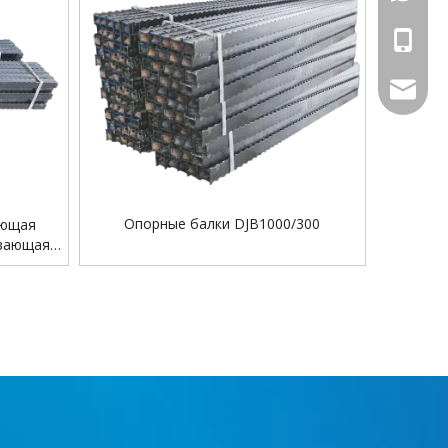
+86-18
sales@ch
Опорные балки DJB1000/300
ающая
ивающая