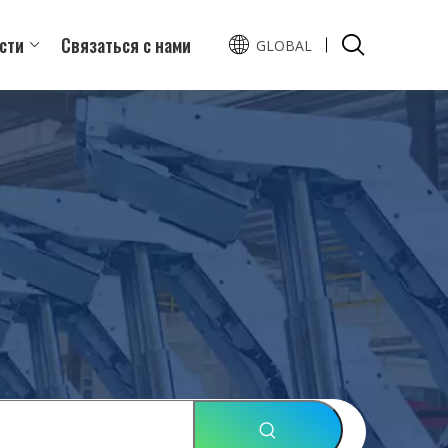
сти
Связаться с нами
GLOBAL
English
Español