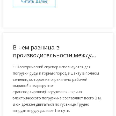
Читать Далее
В чем разница в
производительности между
электрическим скрепером 0,75
1. Электрический скрепер используется для
м3 и электрическим
погрузки руды и горных пород в шахту в полном
скребковым погрузчиком Z-
сечении, которое не ограничено рабочей
20W?
шириной и маршрутом
транспортировки;Погрузочная ширина
электрического погрузчика составляет всего 2 м,
и он должен двигаться по гусенице.Трудно
загрузить руду дальше 1 м пути.