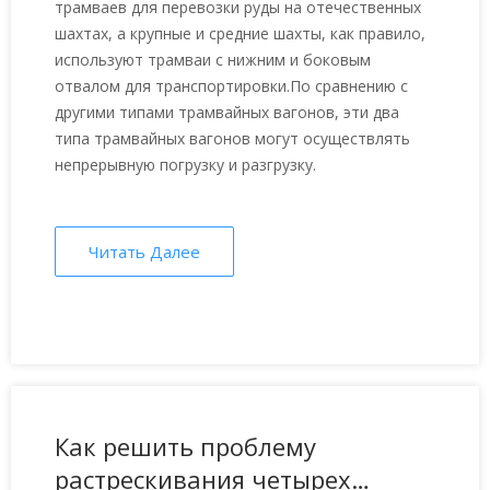
трамваев для перевозки руды на отечественных
используются при
шахтах, а крупные и средние шахты, как правило,
транспортировке угольных
используют трамваи с нижним и боковым
отвалом для транспортировки.По сравнению с
шахт?
другими типами трамвайных вагонов, эти два
типа трамвайных вагонов могут осуществлять
непрерывную погрузку и разгрузку.
Читать Далее
Как решить проблему
растрескивания четырех