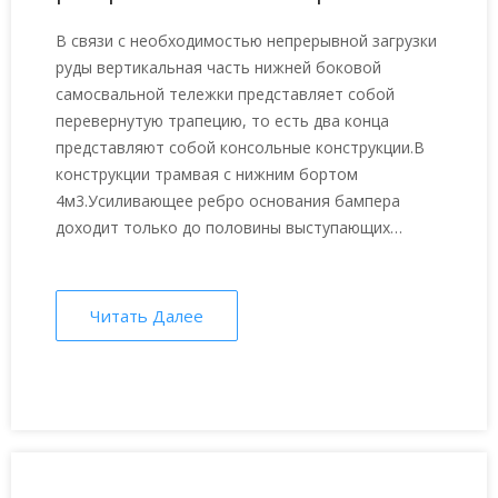
угловых сварных швов нижней
В связи с необходимостью непрерывной загрузки
части кузова самосвала?
руды вертикальная часть нижней боковой
самосвальной тележки представляет собой
перевернутую трапецию, то есть два конца
представляют собой консольные конструкции.В
конструкции трамвая с нижним бортом
4м3.Усиливающее ребро основания бампера
доходит только до половины выступающих
частей.
Читать Далее