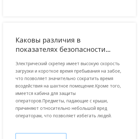
Каковы различия в
показателях безопасности
между электрическими
Электрический скрепер имеет высокую скорость
скреперами и электрическими
загрузки и короткое время пребывания на забое,
скребковыми погрузчиками?
что позволяет значительно сократить время
воздействия на шахтное помещение.Кроме того,
имеется кабина для защиты
операторов.Предметы, падающие с крыши,
причиняют относительно небольшой вред
операторам, что позволяет избегать людей.