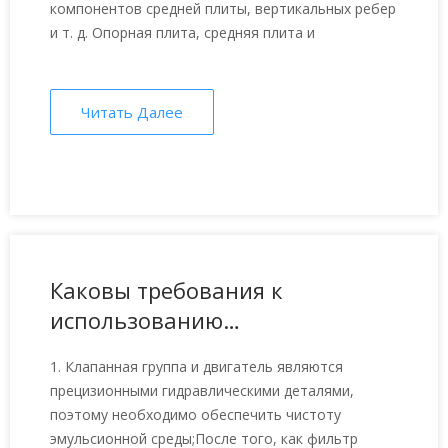
компонентов средней плиты, вертикальных ребер
и т. д. Опорная плита, средняя плита и
Читать Далее
Каковы требования к
использованию
гидравлической системы
1. Клапанная группа и двигатель являются
гидравлического натяжителя
прецизионными гидравлическими деталями,
цепи?
поэтому необходимо обеспечить чистоту
эмульсионной среды;После того, как фильтр