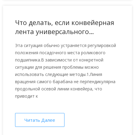
Что делать, если конвейерная
лента универсального
стационарного ленточного
Эта ситуация обычно устраняется регулировкой
конвейера TD75 отклоняется от
положения посадочного места роликового
ведущего ролика или
подшипника.В зависимости от конкретной
хвостового ролика?
ситуации для решения проблемы можно
использовать следующие методы.1.Линия
вращения самого барабана не перпендикулярна
продольной осевой линии конвейера, что
приводит к
Читать Далее