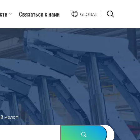
сти
Связаться с нами
GLOBAL
English
Español
й молот