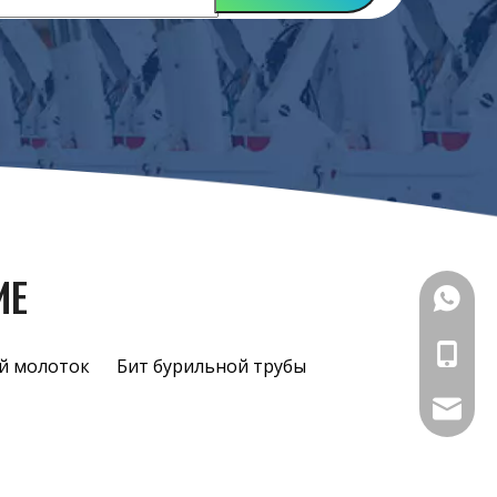
ИЕ
+86-18
+86-18
й молоток
Бит бурильной трубы
sales@ch