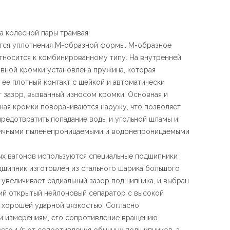
 колесной пары трамвая:
ются уплотнения М-образной формы. М-образное
тносится к комбинированному типу. На внутренней
вной кромки установлена ​​пружина, которая
 ее плотный контакт с шейкой и автоматически
 зазор, вызванный износом кромки. Основная и
ная кромки поворачиваются наружу, что позволяет
редотвратить попадание воды и угольной шламы и
личными пыленепроницаемыми и водонепроницаемыми
ных вагонов используются специальные подшипники
дшипник изготовлен из стального шарика большого
о увеличивает радиальный зазор подшипника, и выбран
й открытый нейлоновый сепаратор с высокой
 хорошей ударной вязкостью. Согласно
 измерениям, его сопротивление вращению