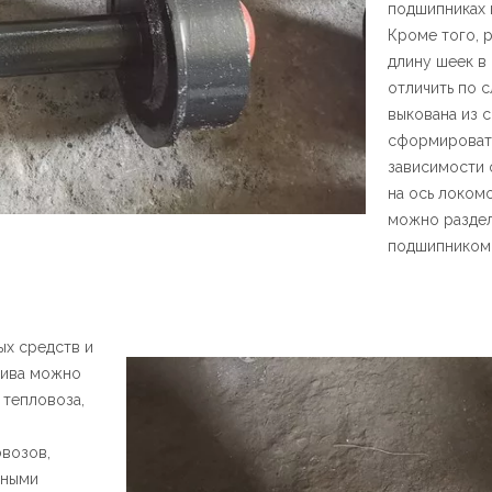
подшипниках к
Кроме того, 
длину шеек в
отличить по с
выкована из 
сформировать
зависимости 
на ось локомо
можно раздел
подшипником 
ых средств и
тива можно
 тепловоза,
овозов,
чными