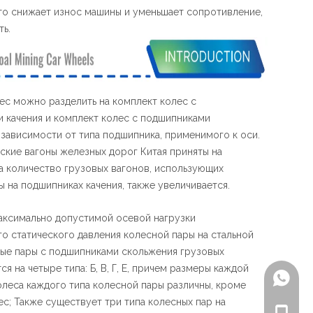
что снижает износ машины и уменьшает сопротивление,
ь.
ес можно разделить на комплект колес с
 качения и комплект колес с подшипниками
 зависимости от типа подшипника, применимого к оси.
ские вагоны железных дорог Китая приняты на
а количество грузовых вагонов, использующих
ы на подшипниках качения, также увеличивается.
аксимально допустимой осевой нагрузки
го статического давления колесной пары на стальной
ные пары с подшипниками скольжения грузовых
ся на четыре типа: Б, В, Г, Е, причем размеры каждой
+86-18
колеса каждого типа колесной пары различны, кроме
ес; Также существует три типа колесных пар на
+86-18