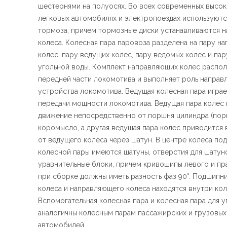
шестернями на полуосях. Во всех современных высо
легковых автомобилях и электропоездах используютс
тормоза, причем тормозные диски устанавливаются н
колеса. Колесная пара паровоза разделена на пару н
колес, пару ведущих колес, пару ведомых колес и пар
угольной воды. Комплект направляющих колес распо
передней части локомотива и выполняет роль напра
устройства локомотива. Ведущая колесная пара играе
передачи мощности локомотива. Ведущая пара колес 
движение непосредственно от поршня цилиндра (пор
коромысло, а другая ведущая пара колес приводится
от ведущего колеса через шатун. В центре колеса по
колесной пары имеются шатуны, отверстия для шатун
уравнительные блоки, причем кривошипы левого и пр
при сборке должны иметь разность фаз 90°. Подшипн
колеса и направляющего колеса находятся внутри кол
Вспомогательная колесная пара и колесная пара для 
аналогичны колесным парам пассажирских и грузовых
автомобилей.