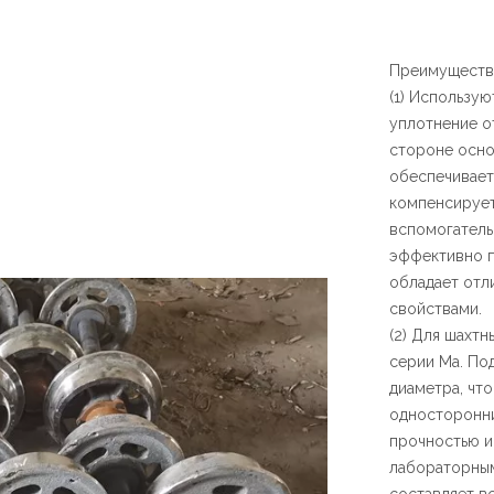
Преимущества
(1) Использу
уплотнение о
стороне осно
обеспечивает
компенсирует
вспомогатель
эффективно п
обладает от
свойствами.
(2) Для шахт
серии Ma. По
диаметра, чт
односторонни
прочностью и
лабораторным