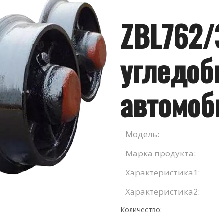
ZBL762/
угледо
автомо
Модель:
Марка продукта:
Характеристика1:
Характеристика2:
Количество: