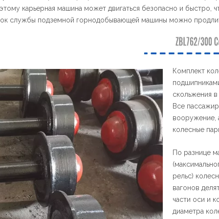
поэтому карьерная машина может двигаться безопасно и быстро, 
срок службы подземной горнодобывающей машины можно продлит
Комплект кол
подшипниками
скольжения в
Все пассажир
вооружение, 
колесные пар
По разнице м
(максимально
рельс) колес
вагонов делят
части оси и 
диаметра кол