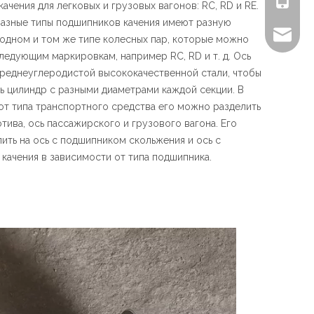
ачения для легковых и грузовых вагонов: RC, RD и RE.
разные типы подшипников качения имеют разную
sales@ch
 одном и том же типе колесных пар, которые можно
ледующим маркировкам, например RC, RD и т. д. Ось
среднеуглеродистой высококачественной стали, чтобы
 цилиндр с разными диаметрами каждой секции. В
от типа транспортного средства его можно разделить
тива, ось пассажирского и грузового вагона. Его
ить на ось с подшипником скольжения и ось с
качения в зависимости от типа подшипника.