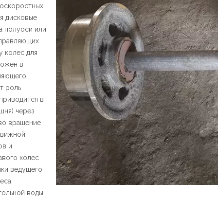
коскоростных
я дисковые
а полуоси или
аправляющих
у колес для
ложен в
вляющего
т роль
приводится в
шня) через
 во вращение
движной
ов и
авого колес
ики ведущего
еса.
угольной воды