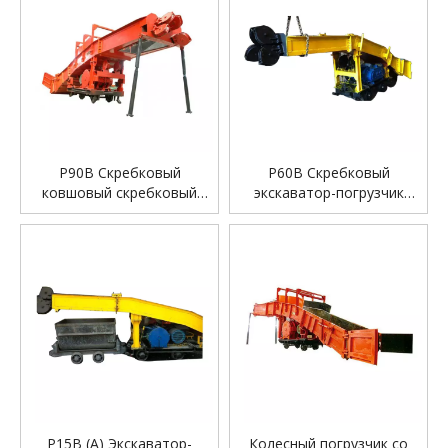
P90B Скребковый
P60B Скребковый
ковшовый скребковый
экскаватор-погрузчик
погрузчик для подземных
Каменный ковш
угольных шахт
Экскаваторная машина
P15B (A) Экскаватор-
Колесный погрузчик со