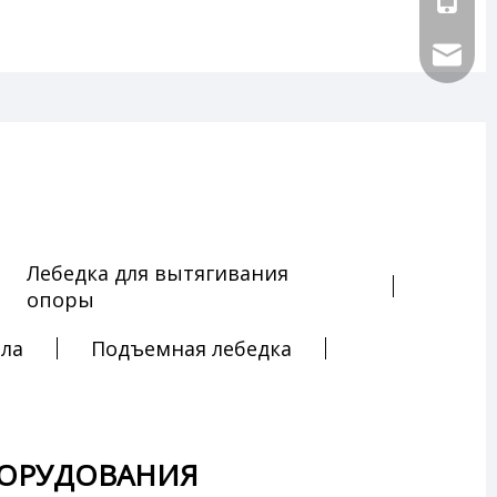
sales@ch
Лебедка для вытягивания
опоры
ала
Подъемная лебедка
БОРУДОВАНИЯ