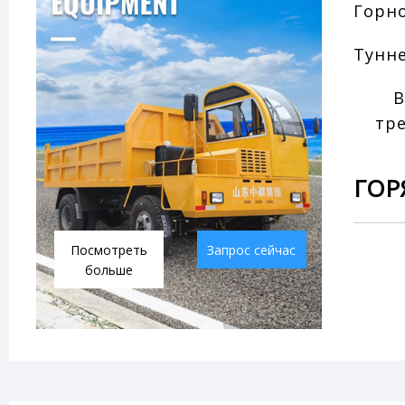
Горн
Тунн
тр
ГОР
Посмотреть
Запрос сейчас
больше