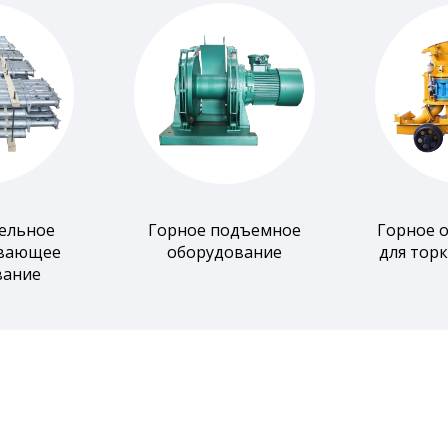
ельное
Горное подъемное
Горное 
вающее
оборудование
для тор
вание