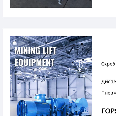
Скреб
Диспе
Пневм
ГОР