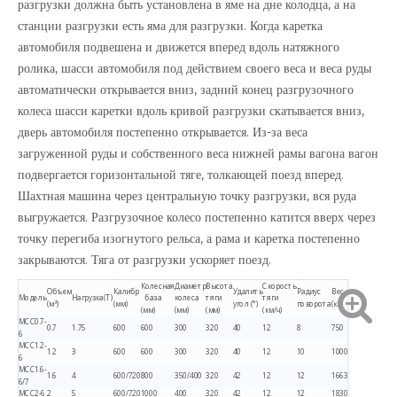
разгрузки должна быть установлена ​​в яме на дне колодца, а на
станции разгрузки есть яма для разгрузки. Когда каретка
автомобиля подвешена и движется вперед вдоль натяжного
ролика, шасси автомобиля под действием своего веса и веса руды
автоматически открывается вниз, задний конец разгрузочного
колеса шасси каретки вдоль кривой разгрузки скатывается вниз,
дверь автомобиля постепенно открывается. Из-за веса
загруженной руды и собственного веса нижней рамы вагона вагон
подвергается горизонтальной тяге, толкающей поезд вперед.
Шахтная машина через центральную точку разгрузки, вся руда
выгружается. Разгрузочное колесо постепенно катится вверх через
точку перегиба изогнутого рельса, а рама и каретка постепенно
закрываются. Тяга от разгрузки ускоряет поезд.
Колесная
Диаметр
Высота
Скорость
Объем
Калибр
Удалить
Радиус
Вес
Модель
Нагрузка(Т)
база
колеса
тяги
тяги
(м³)
(мм)
угол (°)
поворота
(кг)
(мм)
(мм)
(мм)
(км/ч)
МСС0.7-
0.7
1.75
600
600
300
320
40
12
8
750
6
МСС1.2-
1.2
3
600
600
300
320
40
12
10
1000
6
МСС1.6-
1.6
4
600/720
800
350/400
320
42
12
12
1663
6/7
МСС2-6
2
5
600/720
1000
400
320
42
12
12
1830