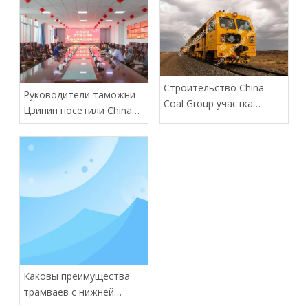
Строительство China
Руководители таможни
Coal Group участка
Цзинин посетили China
монгольской железной
Coal Group для
дороги близится к
руководства работой
завершению
Каковы преимущества
трамваев с нижней
разгрузкой / При каких