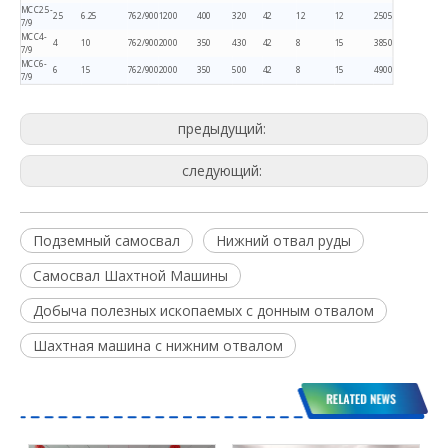
МСС2.5-
2.5
6.25
762/900
1200
400
320
42
12
12
2505
7/9
МСС4-
4
10
762/900
2000
350
430
42
8
15
3850
7/9
МСС6-
6
15
762/900
2000
350
500
42
8
15
4900
7/9
предыдущий:
следующий:
Подземный самосвал
Нижний отвал руды
Самосвал Шахтной Машины
Добыча полезных ископаемых с донным отвалом
Шахтная машина с нижним отвалом