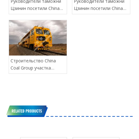
Руководители таможни
Руководители таможни
Цзинин посетили China
Цзинин посетили China
Coal Group для
Coal Group для
руководства работой
руководства работой
Строительство China
Coal Group участка
монгольской железной
дороги близится к
завершению