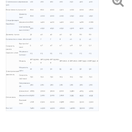
Статическое напряжение
100
160
160
160
250
400
400
(кН)
Вместимость троса (м)
800
800
1000
1320
1000
1000
1800
Диаметр
800
1000
1000
1000
1050
1250
1250
(мм)
Спецификация
Ширина (мм)
820
1400
1400
1400
1210
1480
2060
барабана
Центральная
900
1050
1050
1050
1326
1500
1500
высота (мм)
Диаметр троса
32
40
40
40
52
60
60
Количество слоев обмотки
8
7
7
8
10
9
10
Быстро (м/
5
4.7
4.7
4.7
4.8
5.2
5.2
Скорость
мин)
каната
Медленно
первого слоя
2.5
2.5
2.5
2.5
2.5
2.5
2.5
(м/мин)
ЯРТ250М2-
ЯРТ250М2-
ЯРТ250М2-
Модель
ЯРТ280С-8
ЯРТ280С-8
ЯРТ355С-8
ЯРТ355С-8
8
8
8
Мощность
22
30
30
55
45
90
90
(кВт)
Электрический
двигатель
Скорость
730
730
730
723
723
730
730
(об/мин)
Напряжение
380
380
380
380
380
380
380
(В)
Длина (мм)
2883
3600
3600
5726
3980
4725
4305
Ширина (мм)
2962
3280
3280
3806
3935
4593
4593
Dimensions
Высокий
1728
2300
2300
2988
2620
3300
3300
(мм)
Вес (кг)
7480
11500
11500
18000
14680
35000
3800