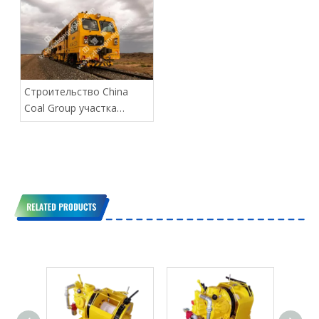
руководства работой
руководства работой
Строительство China
Coal Group участка
монгольской железной
дороги близится к
завершению