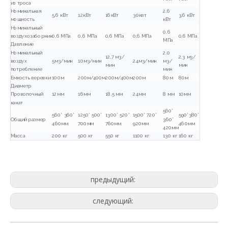
из троса
Номинальная
2,6
5,6 кВт
12кВт
16кВт
30квт
3,6 кВт
мощность
кВт
Номинальный
0,6
воздухозаборник
0,6 МПа
0,6 МПа
0,6 МПа
0,6 МПа
0,6 МПа
МПа
Давление
Номинальный
2,0
12,7 м3/
2,3 м3/
воздух
5м3/мин
10м3/мин
24м3/мин
м3/
мин
мин
потребление
мин
Емкость веревки
100м
200м/400м
200м/400м
200м
80м
80м
Диаметр
Проволочный
12мм
16мм
18,5 мм
24мм
8 мм
10мм
канат
560*
560* 360*
1250* 500*
1300* 520*
1500* 720*
590*380*
Общий размер
360*
460мм
700мм
760мм
920мм
460мм
420мм
Масса
200 кг
500 кг
550 кг
1100 кг
130 кг
160 кг
предыдущий:
следующий: