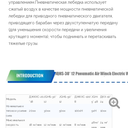
управлением.Пневматическая лебедка использует
сжатый воздух в качестве мощности пневматической
лебедки для приводного пневматического двигателя,
приводящего барабан через двухступенчатую передачу
(для уменьшения скорости передачи и увеличения
крутящего момента), чтобы поднимать и перетаскивать
тяжелые грузы.
ДЖКХС-20
JQHS-30*
JQHS-50*
ДЖКХС-100*
JQH-
ДКХ-10*
Модель
*18
12
12
8
5* 48
24
Номинальное
тяговое усилие
20кн
30кн
50кн
100кН
5кН
10кн
сила
Максимальная
48м/
24 м/
скорость
18 м/мин
12 м/мин
12 м/мин
8 м/мин
мин
мин