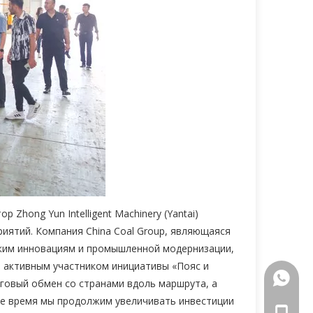
Zhong Yun Intelligent Machinery (Yantai)
риятий. Компания China Coal Group, являющаяся
ким инновациям и промышленной модернизации,
ь активным участником инициативы «Пояс и
+86-18
рговый обмен со странами вдоль маршрута, а
же время мы продолжим увеличивать инвестиции
+86-18