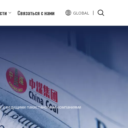
сти
Связаться с нами
GLOBAL
English
Español
ку с ведущими пакистанскими компаниями