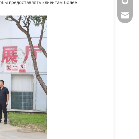
тобы предоставлять клиентам более
sales@ch