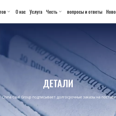
тов
О нас
Услуга
Честь
вопросы и ответы
Ново
ДЕТАЛИ
»
China Coal Group подписывает долгосрочные заказы на постав