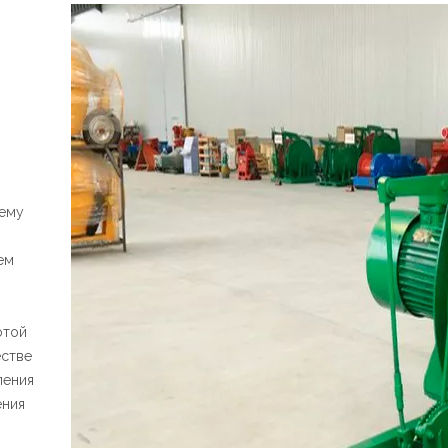
тему
ем
отой
естве
ления
ения