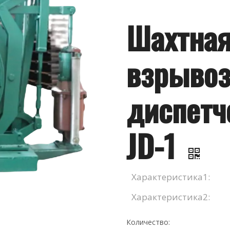
Шахтна
взрыво
диспетч
JD-1
Характеристика1:
Характеристика2:
Количество: