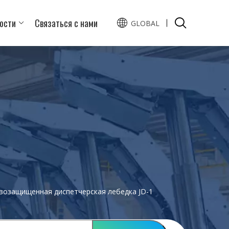
ости
Связаться с нами
GLOBAL
English
Español
возащищенная диспетчерская лебедка JD-1