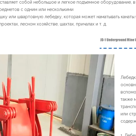
дставляет собой небольшое и легкое подъемное оборудование, в
предметов с одним или несколькими
шку или швартовную лебедку, которая может наматывать канаты.
оектах, лесном хозяйстве, шахтах, причалах и т. д.
Лебедк
основн
вспомо
также 
трансп
или ст
содерж
1. Леб