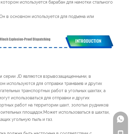
 котором используется барабан для намотки стального
Он в основном используется для подъема или
и серии JD являются взрывозащищенными, в
ом используются для отправки трамваев и других
гательных транспортных работ в угольных шахтах, а
могут использоваться для отправки и других
ортных работ на территории шахт, золотых рудников
роительных площадок.Может использоваться в шахтах,
+86-18
ащих угольную пыль и газ.
едка должна быть настроена в соответствии с
+86-18