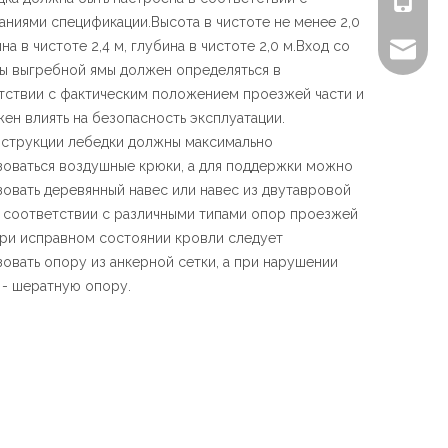
аниями спецификации.Высота в чистоте не менее 2,0
на в чистоте 2,4 м, глубина в чистоте 2,0 м.Вход со
sales@ch
ы выгребной ямы должен определяться в
тствии с фактическим положением проезжей части и
жен влиять на безопасность эксплуатации.
онструкции лебедки должны максимально
зоваться воздушные крюки, а для поддержки можно
зовать деревянный навес или навес из двутавровой
в соответствии с различными типами опор проезжей
При исправном состоянии кровли следует
зовать опору из анкерной сетки, а при нарушении
 - шератную опору.