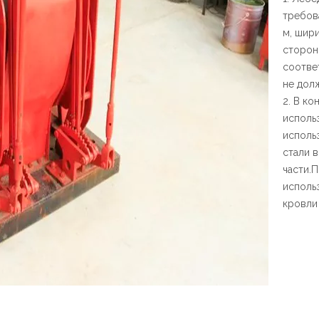
требов
м, шири
сторон
соотве
не дол
2. В к
исполь
исполь
стали 
части.
исполь
кровли