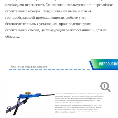
необходимо переместить.Он широко используется при переработке
строительных отходов, складировании песка и гравия,
горнодобывающей промышленности, добыче угля,
бетоносмесительных установках, производстве сухих
строительных смесей, десульфурации электростанций и других
областях.
Перфоратор — это инструмент для непосредственной добычи камня.Он просверливает отверстия в слоях
горных пород, чтобы в них можно было взорвать взрывчатые вещества, тем самым завершая добычу камней
или другие каменные работы.Кроме того, перфоратор также можно использовать в качестве деструктора для
разрушения твердых слоев, таких как бетон.В зависимости от источника питания перфораторы можно
разделить на четыре категории: пневматические перфораторы, перфораторы внутреннего сгорания,
электрические перфораторы и гидравлические перфораторы.
У перфоратора внутреннего сгорания нет необходимости заменять внутренние части головки, а нужно
только перемещать рукоятку по мере необходимости для работы.Полезная модель имеет преимущества
удобной работы, большей экономии времени и труда, высокой скорости долбления и высокой
эффективности.При бурении скважин в горных породах максимальная глубина вертикального и
горизонтального бурения может достигать 6м.