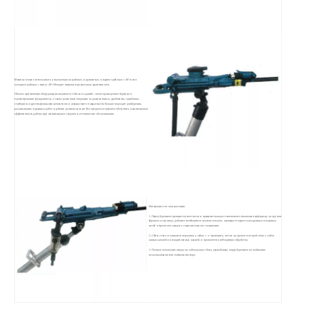
Машину можно использовать в высокогорных районах, на равнинах, в жарких районах с 40° или в
холодных районах с минус 40°.Обладает широким диапазоном адаптивности.
Область применения оборудования включает в себя снос зданий, геологоразведочное бурение и
проектирование фундаментов, а также различные операции по расщеплению, дроблению, трамбовке,
сгребанию и другим функциям цементного и асфальтового покрытия.Он больше подходит для бурения,
раскалывания, взрывных работ и добычи различных шахт.Все продукты стремятся обеспечить максимальную
эффективность работы при минимальных затратах на техническое обслуживание.
Инструкция по эксплуатации:
1. Перед бурением проверьте целостность и вращение каждого компонента (включая перфоратор, опору или
буровую установку), добавьте необходимое смазочное масло, проверьте гладкость воздушных и водяных
путей и прочность каждого соединительного соединения.
2. Сбить стену и запросить верхушку у забоя, т. е. проверить, нет ли на кровле и второй стене у забоя
живых камней и незакрепленных камней, и произвести необходимую обработку.
3. Плоское положение шпура на забое должно быть утрамбовано перед бурением во избежание
соскальзывания или смещения шпура.