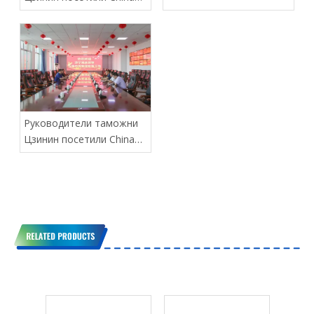
монгольской железной
Coal Group для
дороги близится к
руководства работой
завершению
Руководители таможни
Цзинин посетили China
Coal Group для
руководства работой