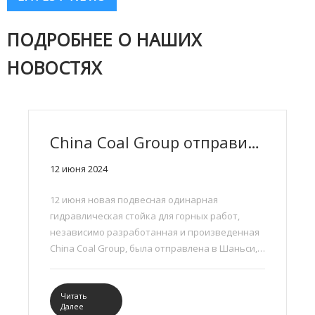
ПОДРОБНЕЕ О НАШИХ
НОВОСТЯХ
China Coal Group отправила новую подвесную горную одинарную гидравлическую опору в Шаньси и Внутреннюю Монголию
12 июня 2024
12 июня новая подвесная одинарная
гидравлическая стойка для горных работ,
независимо разработанная и произведенная
China Coal Group, была отправлена ​​в Шаньси,
Внутреннюю Монголию и другие места, что
снова вызвало ажиотаж продаж.
Читать
Далее