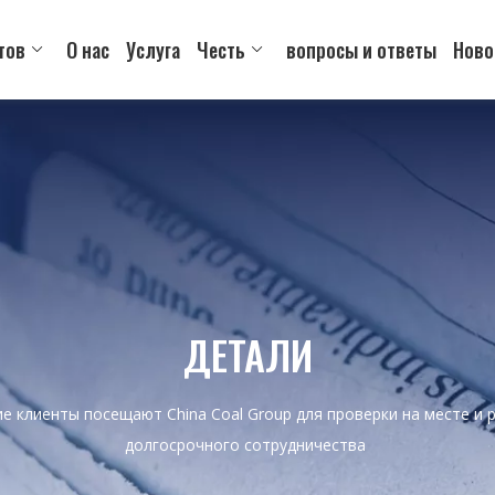
тов
О нас
Услуга
Честь
вопросы и ответы
Ново
ДЕТАЛИ
ие клиенты посещают China Coal Group для проверки на месте и
долгосрочного сотрудничества